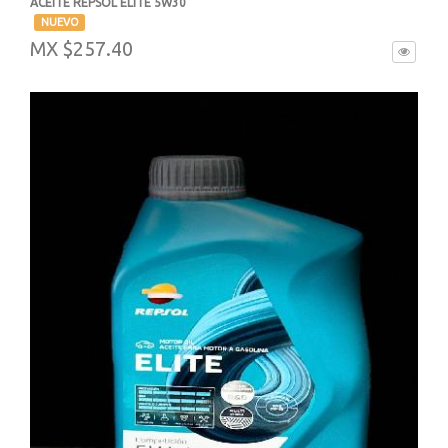
ACEITE REPSOL ELITE 5W30
-
NUEVO
MX $257.40