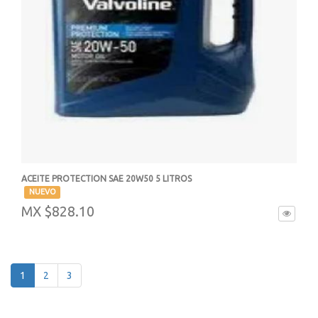
ACEITE PROTECTION SAE 20W50 5 LITROS
-
NUEVO
MX $828.10
1
2
3