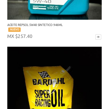
ACEITE REPSOL 5W40 SINTETICO 946ML
-
NUEVO
MX $257.40