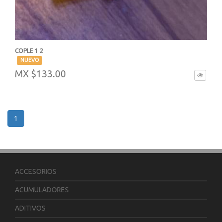
COPLE 1 2
-
NUEVO
MX $133.00
1
ACCESORIOS
ACUMULADORES
ADITIVOS