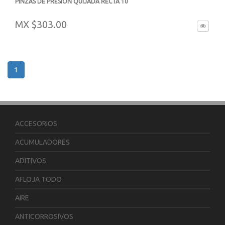
PINZAS DE PRESION QUIJADA RECTA 10
-
MX $303.00
1
ACCESORIOS
ACUMULADORES
ADITIVOS
AFLOJA TODO
AIRE
ANTICORROSIVOS