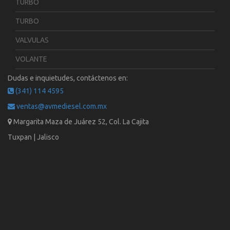
TURBO
TURBO
VALVULAS
VOLANTE
Dudas e inquietudes, contáctenos en:
(341) 114 4595
ventas@avmediesel.com.mx
Margarita Maza de Juárez 52, Col. La Cajita
Tuxpan | Jalisco