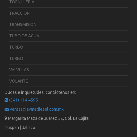
TORNILLERíA
TRACCION
TRANSMISION
TUBO DE AGUA
TURBO
TURBO
VALVULAS
VOLANTE
Dudas e inquietudes, contáctenos en:
(341) 114 4595
ventas@avmediesel.com.mx
Margarita Maza de Juárez 52, Col. La Cajita
Tuxpan | Jalisco