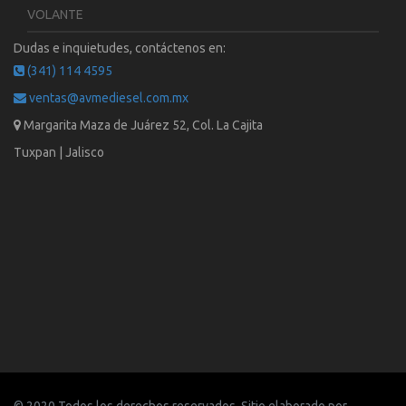
VOLANTE
Dudas e inquietudes, contáctenos en:
(341) 114 4595
ventas@avmediesel.com.mx
Margarita Maza de Juárez 52, Col. La Cajita
Tuxpan | Jalisco
© 2020 Todos los derechos reservados. Sitio elaborado por