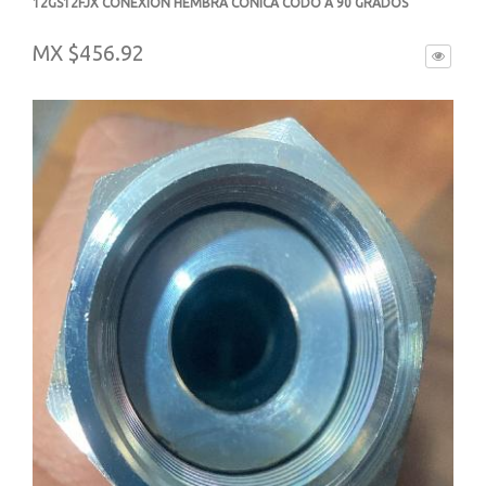
12GS12FJX CONEXION HEMBRA CONICA CODO A 90 GRADOS
-
MX $456.92