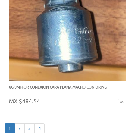
8G 8MFFOR CONEXION CARA PLANA MACHO CON ORING
-
MX $484.54
1
2
3
4