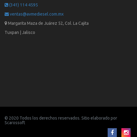
(341) 114 4595
ventas@avmediesel.com.mx
Margarita Maza de Juárez 52, Col. La Cajita
Tuxpan | Jalisco
© 2020 Todos los derechos reservados. Sitio elaborado por
Scarossoft