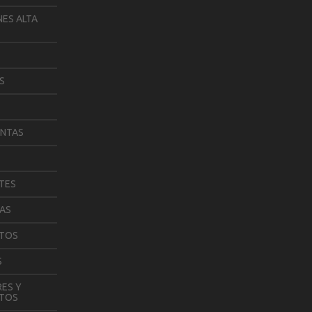
ES ALTA
S
ENTAS
TES
AS
TOS
S
ES Y
TOS