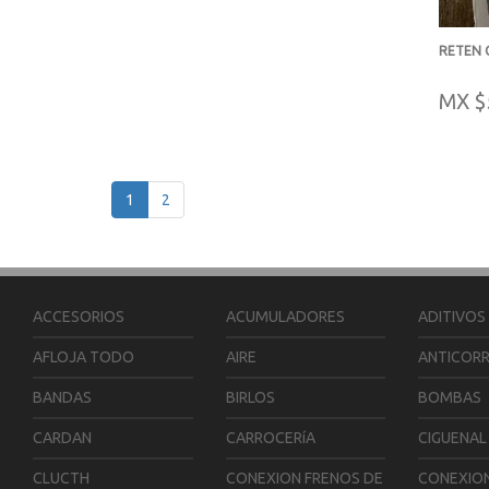
RETEN C
-
MX $
1
2
ACCESORIOS
ACUMULADORES
ADITIVOS
AFLOJA TODO
AIRE
ANTICOR
BANDAS
BIRLOS
BOMBAS
CARDAN
CARROCERíA
CIGUENAL
CLUCTH
CONEXION FRENOS DE
CONEXIO