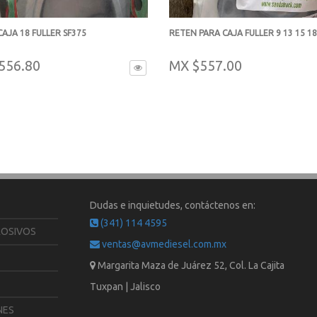
AJA 18 FULLER SF375
RETEN PARA CAJA FULLER 9 13 15 18
-
556.80
MX $557.00
Dudas e inquietudes, contáctenos en:
(341) 114 4595
ROSIVOS
ventas@avmediesel.com.mx
Margarita Maza de Juárez 52, Col. La Cajita
Tuxpan | Jalisco
NES