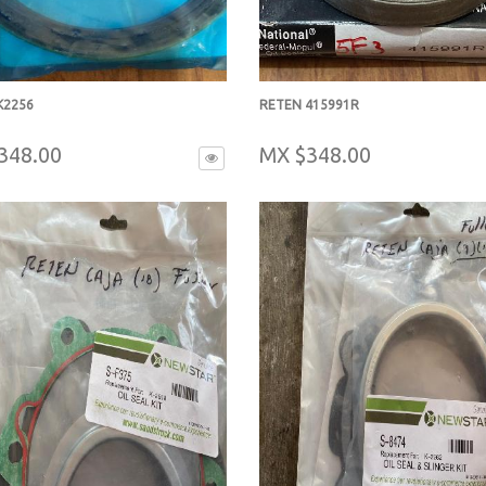
K2256
RETEN 415991R
-
348.00
MX $348.00