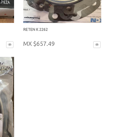
RETEN K 2262
-
MX $657.49