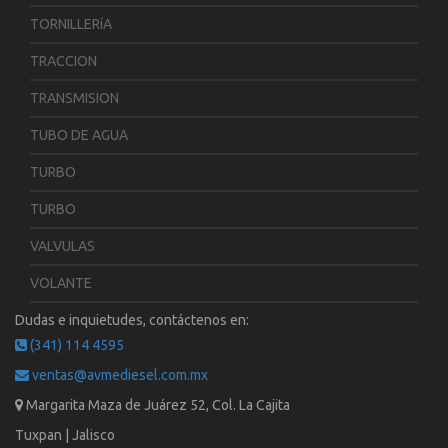
TORNILLERíA
TRACCION
TRANSMISION
TUBO DE AGUA
TURBO
TURBO
VALVULAS
VOLANTE
Dudas e inquietudes, contáctenos en:
(341) 114 4595
ventas@avmediesel.com.mx
Margarita Maza de Juárez 52, Col. La Cajita
Tuxpan | Jalisco